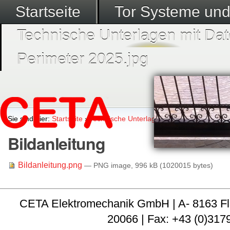
Startseite
Tor Systeme un
Technische Unterlagen mit Dat
Perimeter 2025.jpg
Sie sind hier:
Startseite
›
Technische Unterlagen mit Datenblätter
›
K
Bildanleitung
Bildanleitung.png
— PNG image, 996 kB (1020015 bytes)
CETA Elektromechanik GmbH | A- 8163 Fladni
20066 | Fax: +43 (0)3179