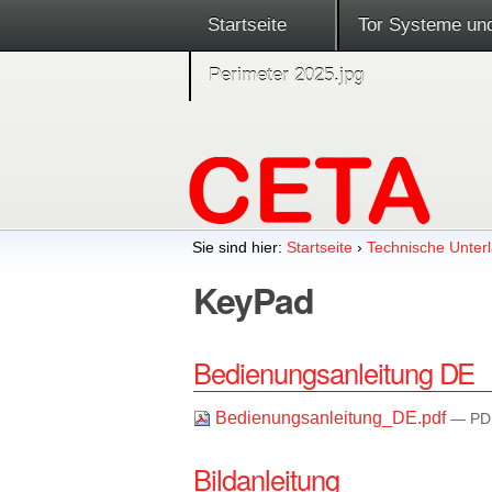
Startseite
Tor Systeme un
Perimeter 2025.jpg
Sie sind hier:
Startseite
›
Technische Unterl
KeyPad
Bedienungsanleitung DE
Bedienungsanleitung_DE.pdf
— PDF
Bildanleitung