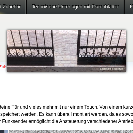
d Zubehör
Technische Unterlagen mit Datenblätter
K
 Zubehör
›
KeyPad
Poolabdeckung ohne Bodenschienen
Alu Teleskoptor mit Lochblech
Schiebetor mit Holzlatten
Schiebetor mit Balancer
Beschattungsanlage
Schmiedeeisentor
Solar-Teleskoptor
MGD1 Rollbock
deine Tür und vieles mehr mit nur einem Touch. Von einem kurz
eichert werden. Es kann überall montiert werden, da es sowohl 
er Funksender ermöglicht die Ansteuerung verschiedener Antrieb