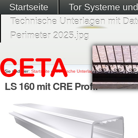
Startseite
Tor Systeme un
Technische Unterlagen mit Dat
Perimeter 2025.jpg
Sie sind hier:
Startseite
›
Technische Unterlagen mit Datenblätter
›
K
LS 160 mit CRE Profil