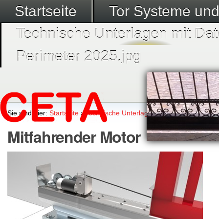
Startseite
Tor Systeme un
Technische Unterlagen mit Dat
Perimeter 2025.jpg
Sie sind hier:
Startseite
›
Technische Unterlagen mit Datenblätter
›
M
Mitfahrender Motor