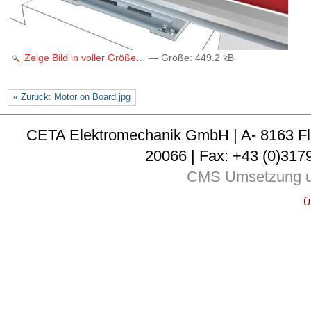
Zeige Bild in voller Größe…
—
Größe
:
449.2 kB
« Zurück: Motor on Board.jpg
CETA Elektromechanik GmbH | A- 8163 Fladni
20066 | Fax: +43 (0)3179
CMS Umsetzung u
Ü