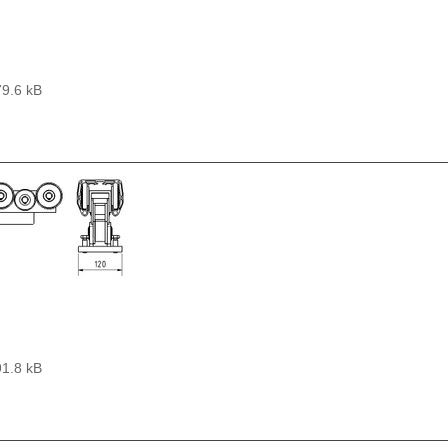
79.6 kB
91.8 kB