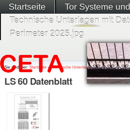
Startseite
Tor Systeme un
Technische Unterlagen mit Dat
Perimeter 2025.jpg
Sie sind hier:
Startseite
›
Technische Unterlagen mit Datenblätter
›
L
LS 60 Datenblatt