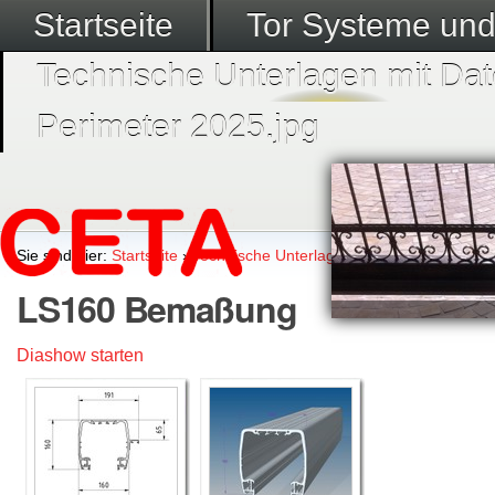
Startseite
Tor Systeme un
Technische Unterlagen mit Dat
Perimeter 2025.jpg
Sie sind hier:
Startseite
›
Technische Unterlagen mit Datenblätter
›
L
LS160 Bemaßung
Diashow starten