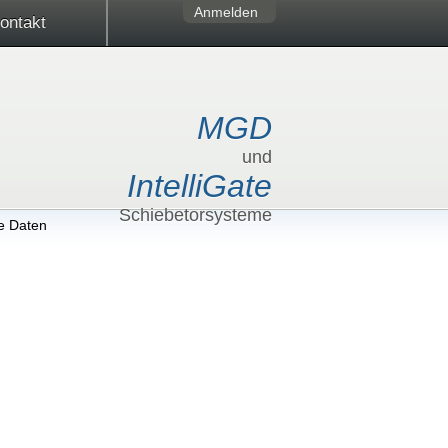
Anmelden
ontakt
MGD
und
IntelliGate
Schiebetorsysteme
e Daten