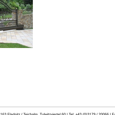
 Fladnitz / Teichalm, Tulwitzviertel 60 | Tel: +43 (0)3179 / 20066 | F