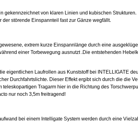
in gekennzeichnet von klaren Linien und kubischen Strukturen.
 der störende Einspannteil fast zur Gänze wegfällt.
 gewesene, extrem kurze Einspannlänge durch eine ausgeklügel
während einer Torbewegung ausnutzt .Die entstehenden Hebelk
ie eigentlichen Laufrollen aus Kunststoff bei INTELLIGATE deut
er Durchfahrtslichte. Dieser Effekt ergibt sich durch die die
m teleskopartigen Tragarm hier in die Richtung des Torschwerpun
acto nur noch 3,5m freitragend!
ufwand bei einem Intelligate System werden durch eine Vielzah