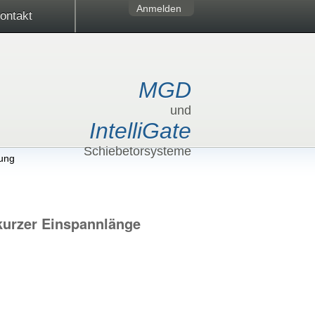
Anmelden
ontakt
MGD
und
IntelliGate
Schiebetorsysteme
ung
 kurzer Einspannlänge