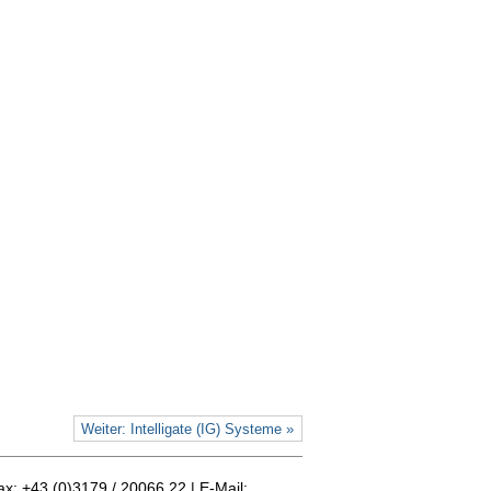
Weiter: Intelligate (IG) Systeme »
ax: +43 (0)3179 / 20066 22 | E-Mail: