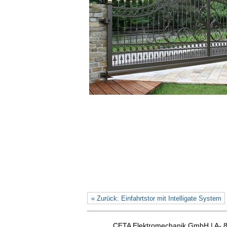
« Zurück: Einfahrtstor mit Intelligate System
CETA Elektromechanik GmbH | A- 8163