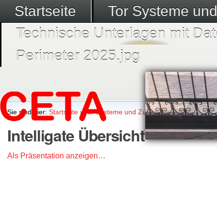
Startseite
Tor Systeme un
Technische Unterlagen mit Dat
Perimeter 2025.jpg
Sie sind hier:
Startseite
›
Tor Systeme und Zubehör
›
Intelligate Sch
Intelligate Übersicht
Als Präsentation anzeigen…