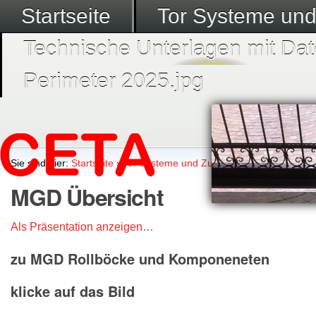
Startseite
Tor Systeme un
Technische Unterlagen mit Dat
Perimeter 2025.jpg
Sie sind hier:
Startseite
›
Tor Systeme und Zubehör
›
Megadoor Sys
MGD Übersicht
Als Präsentation anzeigen…
zu MGD Rollböcke und Komponeneten
klicke auf das Bild