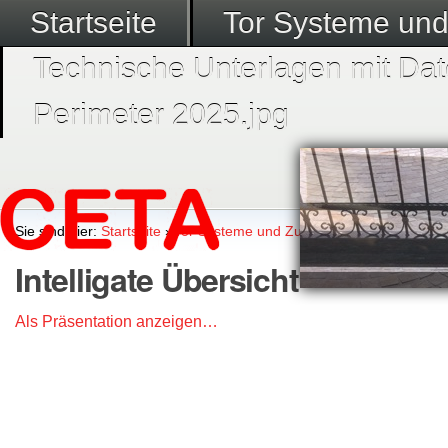
Startseite
Tor Systeme un
Technische Unterlagen mit Dat
Perimeter 2025.jpg
Sie sind hier:
Startseite
›
Tor Systeme und Zubehör
›
Intelligate Sch
Intelligate Übersicht
Als Präsentation anzeigen…