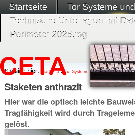
Startseite
Tor Systeme un
Technische Unterlagen mit Dat
Perimeter 2025.jpg
Sie sind hier:
›
›
Startseite
Tor Systeme und Zubehör
Telesko
Staketen anthrazit
Hier war die optisch leichte Bauwei
Tragfähigkeit wird durch Tragelem
gelöst.