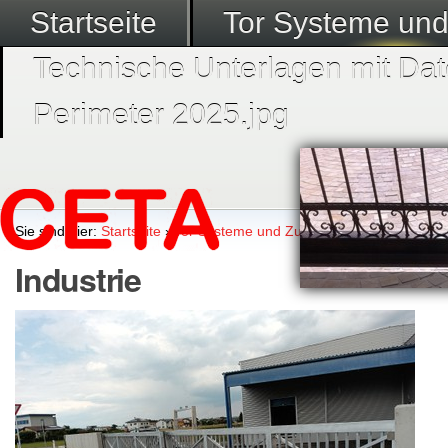
Startseite
Tor Systeme un
Technische Unterlagen mit Dat
Perimeter 2025.jpg
Sie sind hier:
Startseite
›
Tor Systeme und Zubehör
›
Teleskop Schie
Industrie