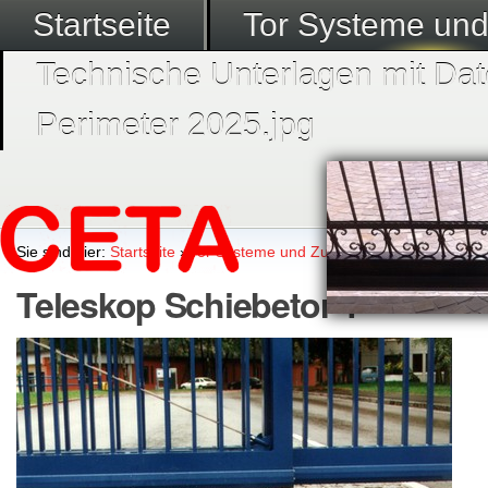
Startseite
Tor Systeme un
Technische Unterlagen mit Dat
Perimeter 2025.jpg
Sie sind hier:
Startseite
›
Tor Systeme und Zubehör
›
Teleskop Schie
Teleskop Schiebetor 1