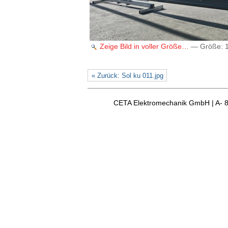
Zeige Bild in voller Größe…
—
Größe
:
« Zurück: Sol ku 011.jpg
CETA Elektromechanik GmbH | A- 8163