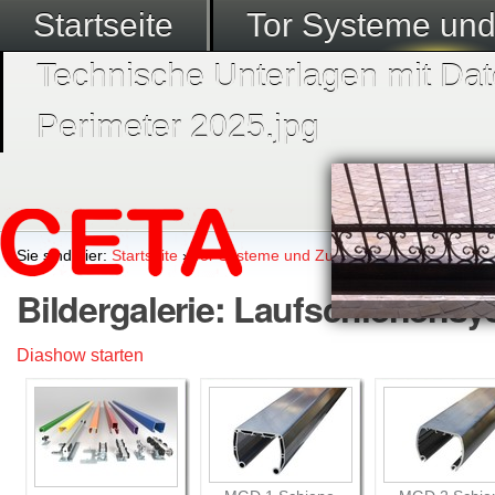
Startseite
Tor Systeme un
Technische Unterlagen mit Dat
Perimeter 2025.jpg
Sie sind hier:
Startseite
›
Tor Systeme und Zubehör
›
Tor Komponen
Bildergalerie: Laufschienens
Diashow starten