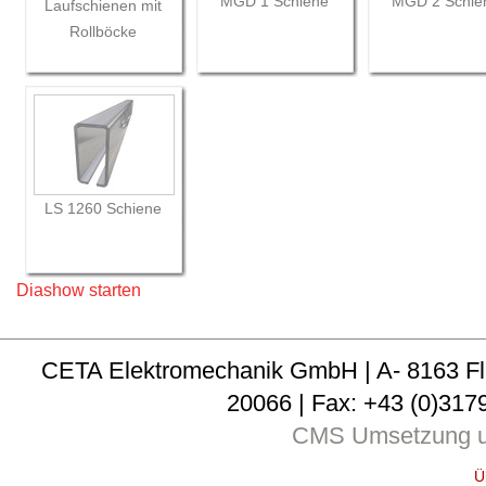
MGD 1 Schiene
MGD 2 Schie
Laufschienen mit
Rollböcke
LS 1260 Schiene
Diashow starten
CETA Elektromechanik GmbH | A- 8163 Fladni
20066 | Fax: +43 (0)3179
CMS Umsetzung u
Ü