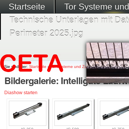
Startseite
Tor Systeme un
Technische Unterlagen mit Dat
Perimeter 2025.jpg
Sie sind hier:
Startseite
›
Tor Systeme und Zubehör
›
Tor Komponen
Bildergalerie: Intelligate Lauf
Diashow starten