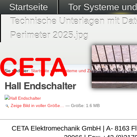
Startseite
Tor Systeme un
Technische Unterlagen mit Dat
Perimeter 2025.jpg
Sie sind hier:
Startseite
›
Tor Systeme und Zubehör
›
Tor Komponen
Hall Endschalter
Zeige Bild in voller Größe…
—
Größe
:
1.6 MB
CETA Elektromechanik GmbH | A- 8163 Fladni