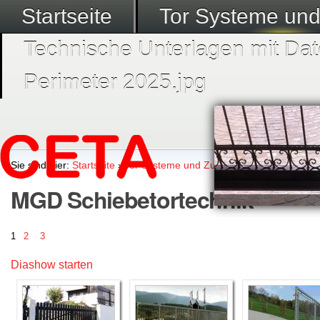
Startseite
Tor Systeme un
Technische Unterlagen mit Dat
Perimeter 2025.jpg
Sie sind hier:
Startseite
›
Tor Systeme und Zubehör
›
Megadoor Sys
MGD Schiebetortechnik
1
2
3
Diashow starten