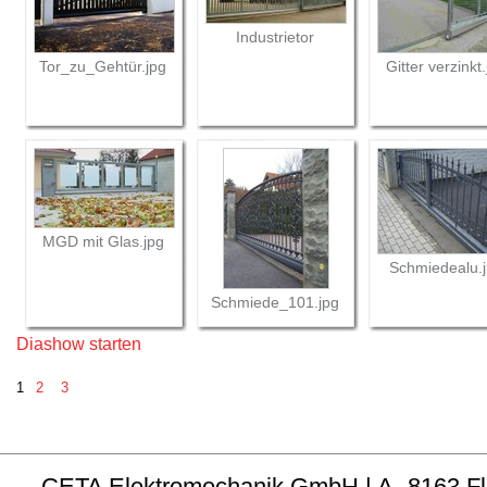
Industrietor
Tor_zu_Gehtür.jpg
Gitter verzinkt
MGD mit Glas.jpg
Schmiedealu.
Schmiede_101.jpg
Diashow starten
1
2
3
CETA Elektromechanik GmbH | A- 8163 Fladni