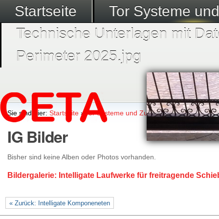
Startseite
Tor Systeme un
Technische Unterlagen mit Dat
Perimeter 2025.jpg
Sie sind hier:
Startseite
›
Tor Systeme und Zubehör
›
Intelligate Sch
IG Bilder
Bisher sind keine Alben oder Photos vorhanden.
Bildergalerie: Intelligate Laufwerke für freitragende Schi
« Zurück: Intelligate Komponeneten