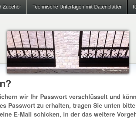
d Zubehör
Technische Unterlagen mit Datenblätter
K
Poolabdeckung ohne Bodenschienen
Alu Teleskoptor mit Lochblech
Schiebetor mit Holzlatten
Schiebetor mit Balancer
Beschattungsanlage
Schmiedeeisentor
Solar-Teleskoptor
MGD1 Rollbock
en?
chern wir Ihr Passwort verschlüsselt und könn
es Passwort zu erhalten, tragen Sie unten bitt
eine E-Mail schicken, in der das weitere Vorge