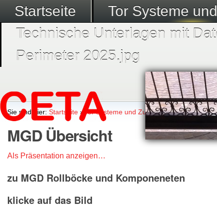
Startseite
Tor Systeme un
Technische Unterlagen mit Dat
Perimeter 2025.jpg
Sie sind hier:
Startseite
›
Tor Systeme und Zubehör
›
Megadoor Sys
MGD Übersicht
Als Präsentation anzeigen…
zu MGD Rollböcke und Komponeneten
klicke auf das Bild