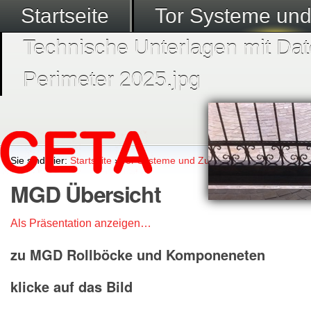
Startseite
Tor Systeme un
Technische Unterlagen mit Dat
Perimeter 2025.jpg
Sie sind hier:
Startseite
›
Tor Systeme und Zubehör
›
Megadoor Sys
MGD Übersicht
Als Präsentation anzeigen…
zu MGD Rollböcke und Komponeneten
klicke auf das Bild