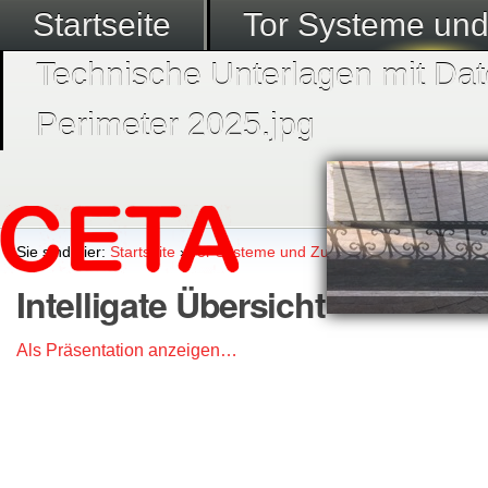
Startseite
Tor Systeme un
Technische Unterlagen mit Dat
Perimeter 2025.jpg
Sie sind hier:
Startseite
›
Tor Systeme und Zubehör
›
Intelligate Sch
Intelligate Übersicht
Als Präsentation anzeigen…